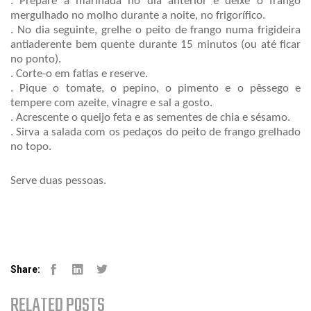
. Prepare a marinada no dia anterior e deixe o frango 
mergulhado no molho durante a noite, no frigorífico.
. No dia seguinte, grelhe o peito de frango numa frigideira 
antiaderente bem quente durante 15 minutos (ou até ficar 
no ponto).
. Corte-o em fatias e reserve.
. Pique o tomate, o pepino, o pimento e o pêssego e 
tempere com azeite, vinagre e sal a gosto.
. Acrescente o queijo feta e as sementes de chia e sésamo.
. Sirva a salada com os pedaços do peito de frango grelhado 
no topo.
Serve duas pessoas.
Share:
Facebook
Linked-in
Youtube
RELATED POSTS