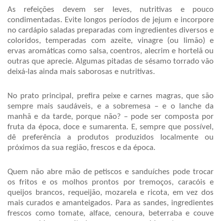
As refeições devem ser leves, nutritivas e pouco 
condimentadas. Evite longos períodos de jejum e incorpore 
no cardápio saladas preparadas com ingredientes diversos e 
coloridos, temperadas com azeite, vinagre (ou limão) e 
ervas aromáticas como salsa, coentros, alecrim e hortelã ou 
outras que aprecie. Algumas pitadas de sésamo torrado vão 
deixá-las ainda mais saborosas e nutritivas. 
No prato principal, prefira peixe e carnes magras, que são 
sempre mais saudáveis, e a sobremesa – e o lanche da 
manhã e da tarde, porque não? – pode ser composta por 
fruta da época, doce e sumarenta. E, sempre que possível, 
dê preferência a produtos produzidos localmente ou 
próximos da sua região, frescos e da época.
Quem não abre mão de petiscos e sanduíches pode trocar 
os fritos e os molhos prontos por tremoços, caracóis e 
queijos brancos, requeijão, mozarela e ricota, em vez dos 
mais curados e amanteigados. Para as sandes, ingredientes 
frescos como tomate, alface, cenoura, beterraba e couve 