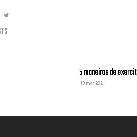
ok
ked-in
Youtube
STS
5 maneiras de exercit
19 mar, 2021