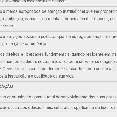
, prevenindo a incidência de doenças.
o a meios apropriados de atenção institucional que lhe proporc
, reabilitação, estimulação mental e desenvolvimento social, n
seguro.
o a serviços sociais e jurídicos que lhe assegurem melhores ní
, protecção e assistência.
 os direitos e liberdades fundamentais, quando residente em ins
rcionem os cuidados necessários, respeitando-o na sua dignidad
e. Deve desfrutar ainda do direito de tomar decisões quanto à as
ela instituição e à qualidade da sua vida.
ZAÇÃO
r as oportunidades para o total desenvolvimento das suas poten
 aos recursos educacionais, culturais, espirituais e de lazer da