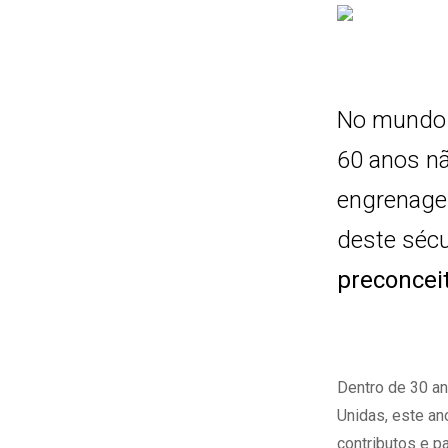
No mundo 
60 anos n
engrenagem
deste sécu
preconcei
Dentro de 30 a
Unidas, este ano
contributos e p