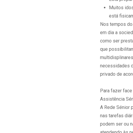
Muitos idos
está fisica
Nos tempos dos
em dia a socied
como ser prest
que possibilita
multidisplinar
necessidades do
privado de acor
Para fazer face
Assistência Sén
A Rede Sénior p
nas tarefas diá
podem ser ou nã
atendendo às n