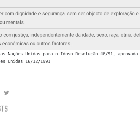
er com dignidade e segurança, sem ser objecto de exploração e
/ou mentais.
o com justiça, independentemente da idade, sexo, raça, etnia, def
 económicas ou outros factores.
ões Unidas 16/12/1991
ok
ked-in
Youtube
STS