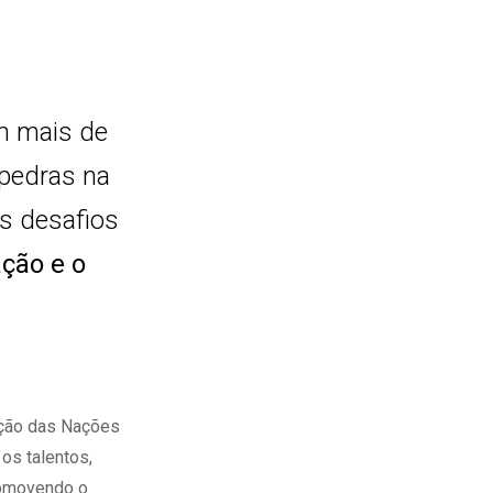
m mais de
pedras na
os desafios
ação e o
ação das Nações
 os talentos,
romovendo o