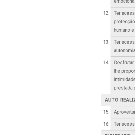
emocional
Ter acess
protecção
humano e 
Ter acess
autonomia
Desfrutar
lhe propo
intimidad
prestada p
AUTO-REALI
Aproveita
Ter acesso