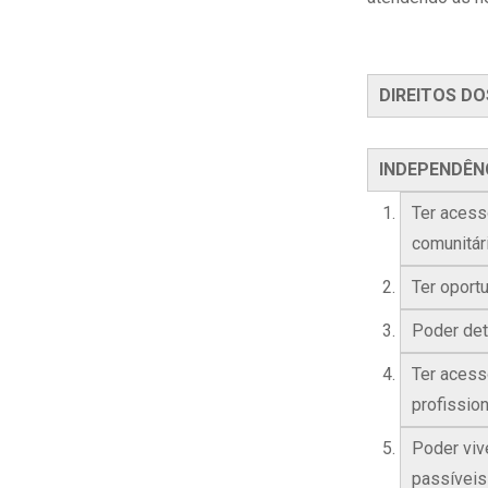
DIREITOS DO
INDEPENDÊN
Ter acesso
comunitári
Ter oport
Poder det
Ter acess
profission
Poder viv
passíveis