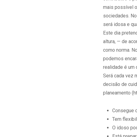
mais possível 
sociedades. No
será idosa e qu
Este dia preten
altura, — de ac
como norma. No
podemos encara
realidade é um 
Será cada vez 
decisão de cui
planeamento (
h
Consegue co
Tem flexibi
O idoso pod
Está prepar