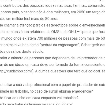
os contributos das pessoas idosas nas suas famílias, comunida
 nosso país, o cenário não é dos melhores, em 2050 um terço d
ase um milhão terá mais de 80 anos.
de chamar a atenção para os estereótipos sobre o envelhecimen
ordo com os vários relatórios da OMS e da ONU — quase que for
 mundo onde existem 700 milhões de pessoas com mais de 60
r os mais velhos como “pedras na engrenagem”. Saber gerir es
dos desafios deste século.
maior o número de pessoas que dependerá de um prestador de c
dar de um idoso em casa deve ser tomada de forma consciente e
ttp://cuidamos.com
/). Algumas questões que terá que colocar sã
nciliar a sua vida profissional com o papel de prestador de cu
lidade no trabalho, no caso de surgir alguma emergência?
e ficar sozinho em casa enquanto vai trabalhar?
ado para tratar da higiene pessoal do idoso?