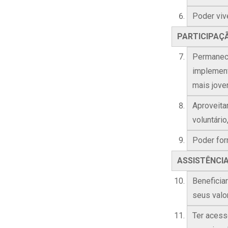
Poder viv
PARTICIPAÇ
Permanece
implement
mais jove
Aproveita
voluntári
Poder for
ASSISTÊNCI
Beneficia
seus valor
Ter acess