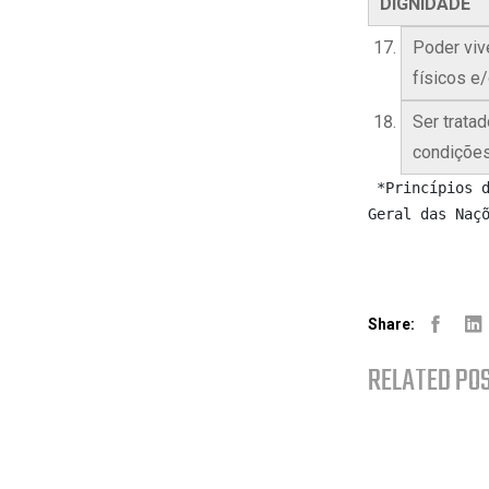
DIGNIDADE
Poder viv
físicos e
Ser tratad
condições
 *Princípios das Nações Unidas para o Idoso Resolução 46/91, aprovada na Assembleia 
Geral das Naç
Share:
Facebo
Lin
RELATED PO