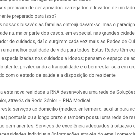
os precisam de ser apoiados, carregados e levados de um lado 
mente preparado para isso?
 nossos bisavós as famílias entreajudavam-se, mas o paradig
ade na, maior parte dos casos, em especial, nas grandes cidade
ador de cuidados, daí o surgirem cada vez mais as Redes de Cu
m uma melhor qualidade de vida para todos. Estas Redes têm e
es especializadas nos cuidados a idosos; pensam o espaço de a
 utente, privilegiando a tranquilidade e o bem-estar seja em g
do com o estado de saúde e a disposição do residente.
 a esta nova realidade a RNA desenvolveu uma rede de Soluçõe
ior, através da Rede Sénior – RNA Medical.
resta serviços ao domicilio (médico, enfermeiro, auxiliar para
rias) pontuais ou a longo prazo e também possui uma rede de re
o permanentes. Serviços de excelência adequados à situação c
ecessidades individuais (informações através do email
comerci