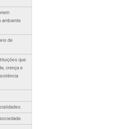
ionem
um ambiente
veis de
tituições que
e, crença e
sistência
cialidades.
 sociedade.