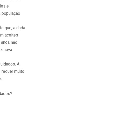
des e
a população
to que, a dada
am aceites
 anos não
ta nova
uidados. A
 requer muito
o:
idados?