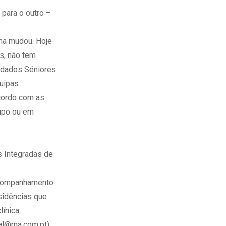
para o outro –
ma mudou. Hoje
s, não tem
idados Séniores
quipas
cordo com as
rupo ou em
s Integradas de
 acompanhamento
sidências que
línica
al@rna.com.pt
).