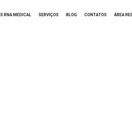
S RNA MEDICAL
SERVIÇOS
BLOG
CONTATOS
ÁREA RE
MELHOR PROFISSIONA