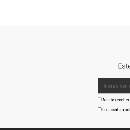
Est
Aceito receber
Li e aceito a
po